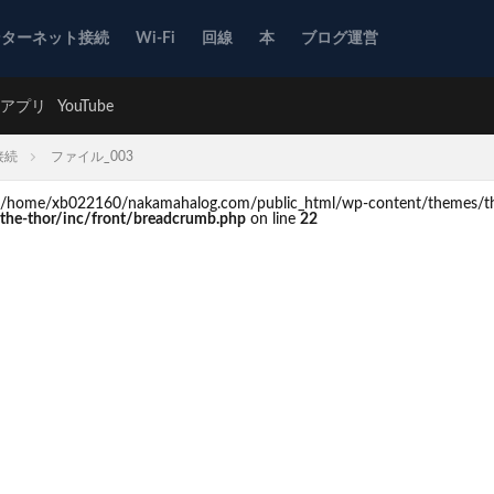
ンターネット接続
Wi-Fi
回線
本
ブログ運営
アプリ
YouTube
接続
ファイル_003
d in /home/xb022160/nakamahalog.com/public_html/wp-content/themes/th
he-thor/inc/front/breadcrumb.php
on line
22