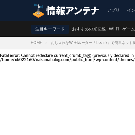
アプリ
イ
注目キーワード
おすすめの光回線
Wi-FI
ゲーム
HOME
おしゃれなWi-Fiルーター「kisslink」で簡単ネット
Fatal error
: Cannot redeclare current_crumb_tag() (previously declare
/home/xb022160/nakamahalog.com/public_html/wp-content/themes/t