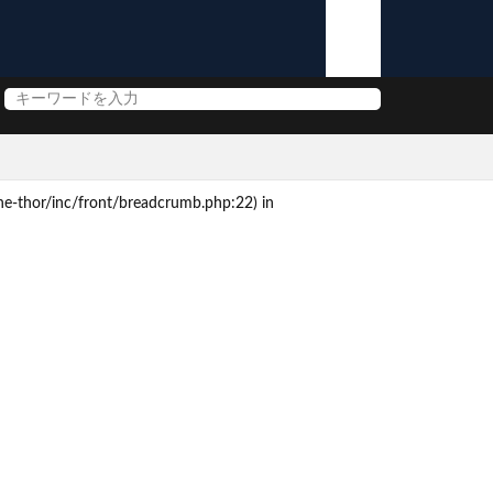
e-thor/inc/front/breadcrumb.php:22) in