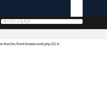
e-thor/inc/front/breadcrumb.php:22) in