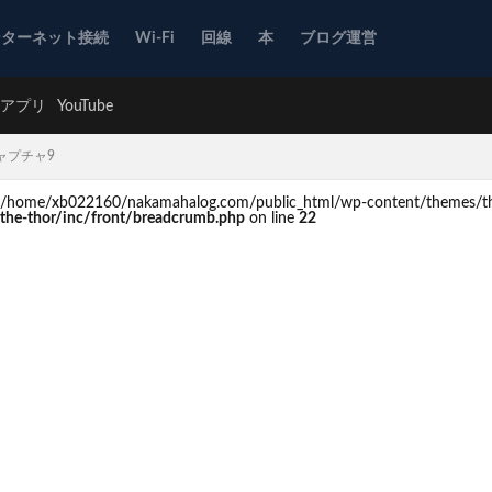
ンターネット接続
Wi-Fi
回線
本
ブログ運営
アプリ
YouTube
ャプチャ9
d in /home/xb022160/nakamahalog.com/public_html/wp-content/themes/th
he-thor/inc/front/breadcrumb.php
on line
22