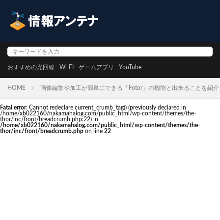
おすすめの光回線
Wi-FI
ゲームアプリ
YouTube
HOME
画像編集や加工が簡単にできる「Fotor」の機能と出来ることを紹介
Fatal error
: Cannot redeclare current_crumb_tag() (previously declared in
/home/xb022160/nakamahalog.com/public_html/wp-content/themes/the-
thor/inc/front/breadcrumb.php:22) in
/home/xb022160/nakamahalog.com/public_html/wp-content/themes/the-
thor/inc/front/breadcrumb.php
on line
22