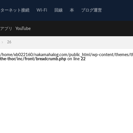
ンターネット接続
Wi-Fi
回線
本
ブログ運営
アプリ
YouTube
26
d in /home/xb022160/nakamahalog.com/public_html/wp-content/themes/th
he-thor/inc/front/breadcrumb.php
on line
22