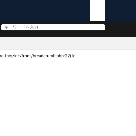
e-thor/inc/front/breadcrumb.php:22) in