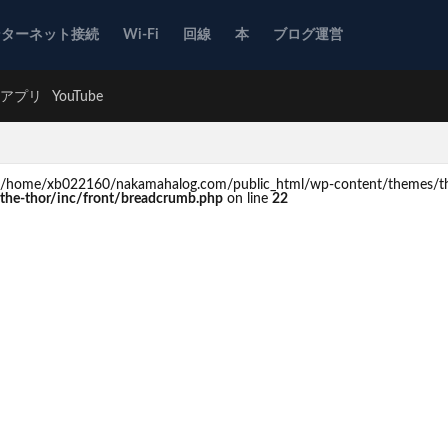
ンターネット接続
Wi-Fi
回線
本
ブログ運営
アプリ
YouTube
d in /home/xb022160/nakamahalog.com/public_html/wp-content/themes/th
he-thor/inc/front/breadcrumb.php
on line
22