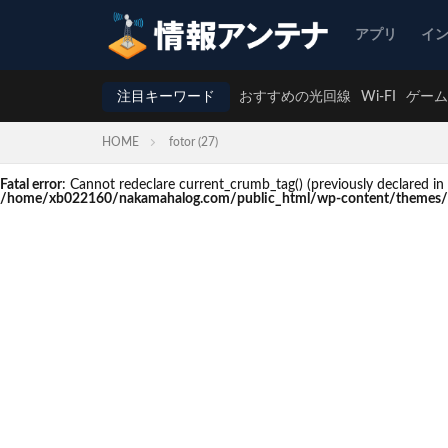
アプリ
イ
注目キーワード
おすすめの光回線
Wi-FI
ゲーム
HOME
fotor (27)
Fatal error
: Cannot redeclare current_crumb_tag() (previously declare
/home/xb022160/nakamahalog.com/public_html/wp-content/themes/t