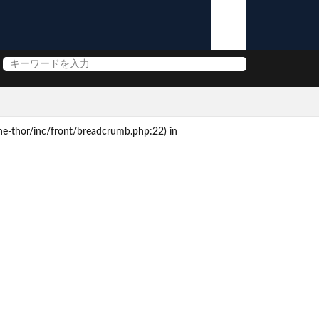
e-thor/inc/front/breadcrumb.php:22) in