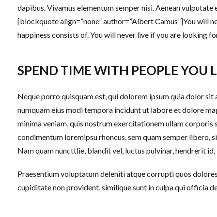
dapibus. Vivamus elementum semper nisi. Aenean vulputate ele
[blockquote align=”none” author=”Albert Camus”]
You will n
happiness consists of. You will never live if you are looking fo
SPEND TIME WITH PEOPLE YOU 
Neque porro quisquam est, qui dolorem ipsum quia dolor sit am
numquam eius modi tempora incidunt ut labore et dolore ma
minima veniam, quis nostrum exercitationem ullam corporis s
condimentum loremipsu rhoncus, sem quam semper libero, sit
Nam quam nuncttlie, blandit vel, luctus pulvinar, hendrerit id,
Praesentium voluptatum deleniti atque corrupti quos dolores
cupiditate non provident, similique sunt in culpa qui officia d