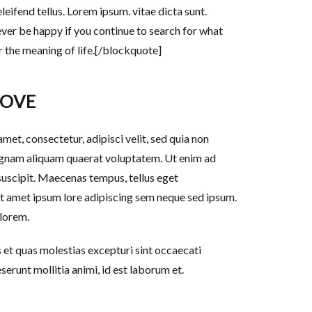
ifend tellus. Lorem ipsum. vitae dicta sunt.
ever be happy if you continue to search for what
r the meaning of life.
[/blockquote]
LOVE
et, consectetur, adipisci velit, sed quia non
gnam aliquam quaerat voluptatem. Ut enim ad
uscipit. Maecenas tempus, tellus eget
 amet ipsum lore adipiscing sem neque sed ipsum.
 lorem.
 et quas molestias excepturi sint occaecati
eserunt mollitia animi, id est laborum et.