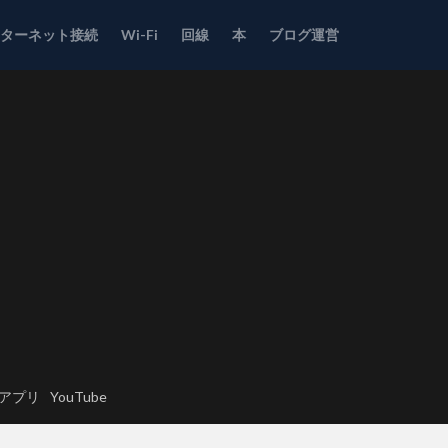
ンターネット接続
Wi-Fi
回線
本
ブログ運営
アプリ
YouTube