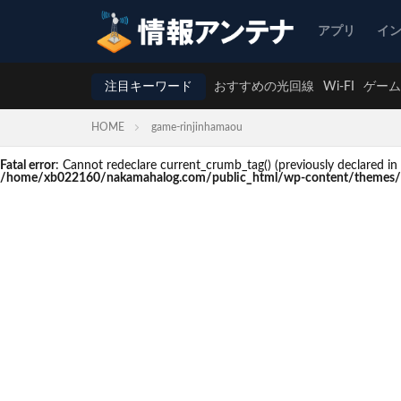
アプリ
イ
注目キーワード
おすすめの光回線
Wi-FI
ゲーム
HOME
game-rinjinhamaou
Fatal error
: Cannot redeclare current_crumb_tag() (previously declare
/home/xb022160/nakamahalog.com/public_html/wp-content/themes/t