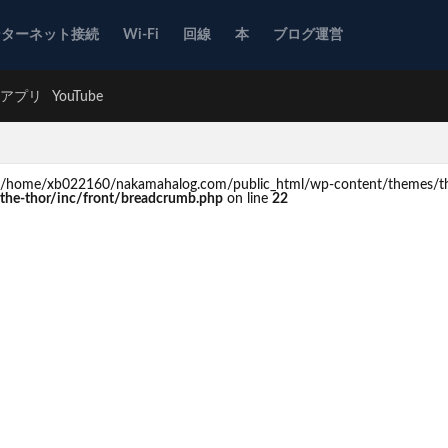
ンターネット接続
Wi-Fi
回線
本
ブログ運営
アプリ
YouTube
d in /home/xb022160/nakamahalog.com/public_html/wp-content/themes/th
he-thor/inc/front/breadcrumb.php
on line
22