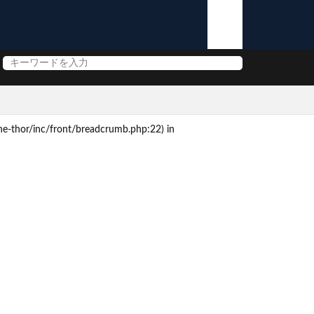
e-thor/inc/front/breadcrumb.php:22) in