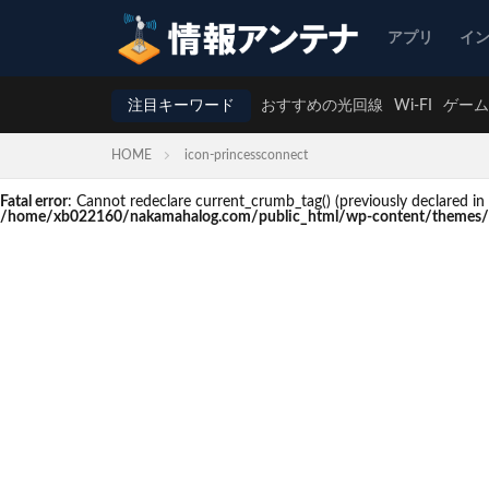
アプリ
イ
注目キーワード
おすすめの光回線
Wi-FI
ゲーム
HOME
icon-princessconnect
Fatal error
: Cannot redeclare current_crumb_tag() (previously declare
/home/xb022160/nakamahalog.com/public_html/wp-content/themes/t