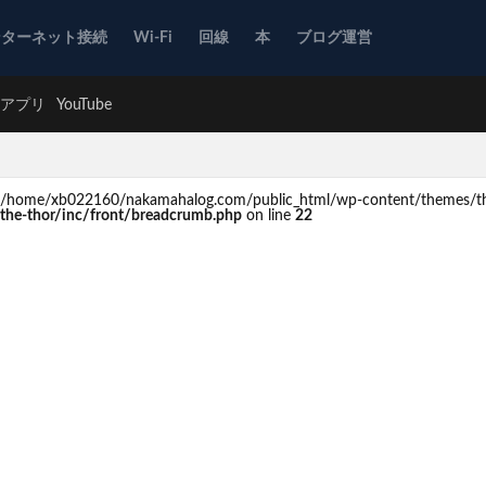
ンターネット接続
Wi-Fi
回線
本
ブログ運営
アプリ
YouTube
d in /home/xb022160/nakamahalog.com/public_html/wp-content/themes/th
he-thor/inc/front/breadcrumb.php
on line
22