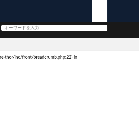
e-thor/inc/front/breadcrumb.php:22) in