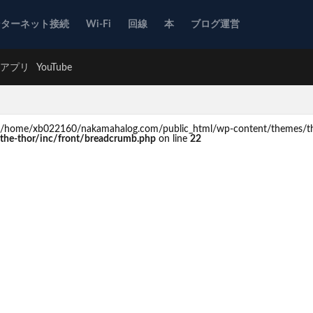
ンターネット接続
Wi-Fi
回線
本
ブログ運営
アプリ
YouTube
d in /home/xb022160/nakamahalog.com/public_html/wp-content/themes/th
he-thor/inc/front/breadcrumb.php
on line
22