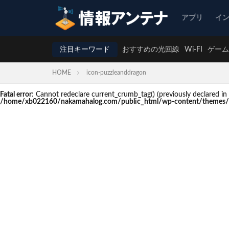
アプリ
イ
注目キーワード
おすすめの光回線
Wi-FI
ゲーム
HOME
icon-puzzleanddragon
Fatal error
: Cannot redeclare current_crumb_tag() (previously declare
/home/xb022160/nakamahalog.com/public_html/wp-content/themes/t