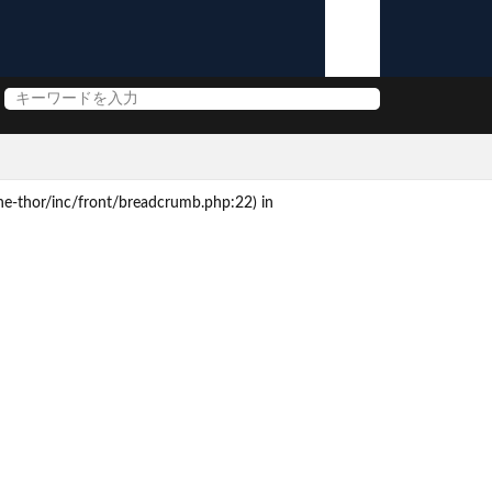
e-thor/inc/front/breadcrumb.php:22) in