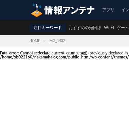
アプリ
イ
注目キーワード
おすすめの光回線
Wi-FI
ゲーム
HOME
IMG_1432
Fatal error
: Cannot redeclare current_crumb_tag() (previously declare
/home/xb022160/nakamahalog.com/public_html/wp-content/themes/t