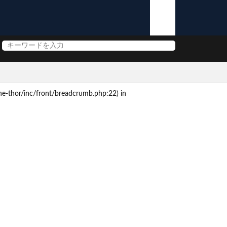
e-thor/inc/front/breadcrumb.php:22) in