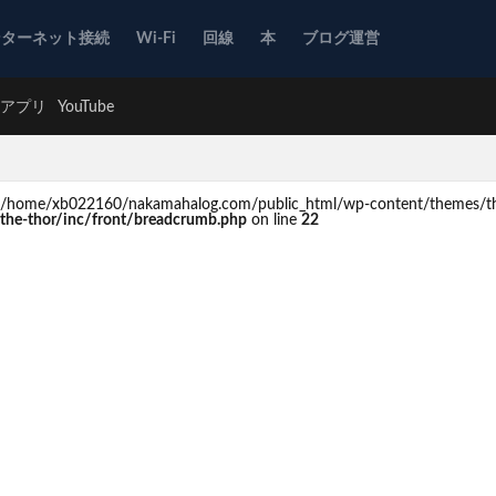
ンターネット接続
Wi-Fi
回線
本
ブログ運営
アプリ
YouTube
d in /home/xb022160/nakamahalog.com/public_html/wp-content/themes/th
he-thor/inc/front/breadcrumb.php
on line
22