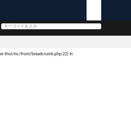
e-thor/inc/front/breadcrumb.php:22) in