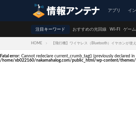
アプリ
イ
注目キーワード
おすすめの光回線
Wi-FI
ゲーム
HOME
【飛行機】ワイヤレス（Bluetooth）イヤホン
Fatal error
: Cannot redeclare current_crumb_tag() (previously declare
/home/xb022160/nakamahalog.com/public_html/wp-content/themes/t