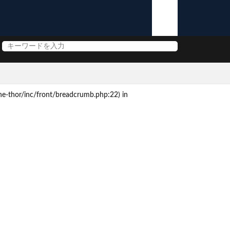
e-thor/inc/front/breadcrumb.php:22) in