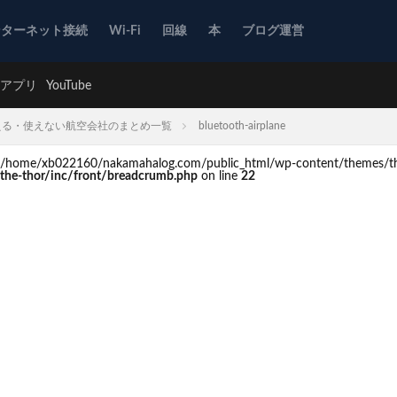
ンターネット接続
Wi-Fi
回線
本
ブログ運営
アプリ
YouTube
が使える・使えない航空会社のまとめ一覧
bluetooth-airplane
d in /home/xb022160/nakamahalog.com/public_html/wp-content/themes/th
he-thor/inc/front/breadcrumb.php
on line
22