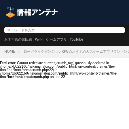
おすすめの光回線
Wi-FI
ゲームアプリ
YouTube
HOME
ローグライクダンジョンRPGのおすすめ人気ゲームアプリランキン
Fatal error
: Cannot redeclare current_crumb_tag() (previously declared in
/home/xb022160/nakamahalog.com/public_html/wp-content/themes/the-
thor/inc/front/breadcrumb.php:22) in
/home/xb022160/nakamahalog.com/public_html/wp-content/themes/the-
thor/inc/front/breadcrumb.php
on line
22