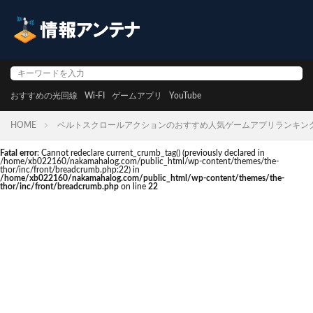
おすすめの光回線
Wi-FI
ゲームアプリ
YouTube
HOME
ベルトスクロールアクションのおすすめ人気ゲームアプリランキン
Fatal error
: Cannot redeclare current_crumb_tag() (previously declared in
/home/xb022160/nakamahalog.com/public_html/wp-content/themes/the-
thor/inc/front/breadcrumb.php:22) in
/home/xb022160/nakamahalog.com/public_html/wp-content/themes/the-
thor/inc/front/breadcrumb.php
on line
22