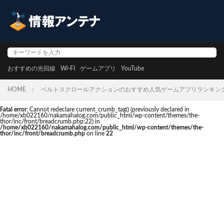
おすすめの光回線
Wi-FI
ゲームアプリ
YouTube
HOME
ベルトスクロールアクションのおすすめ人気ゲームアプリランキン
Fatal error
: Cannot redeclare current_crumb_tag() (previously declared in
/home/xb022160/nakamahalog.com/public_html/wp-content/themes/the-
thor/inc/front/breadcrumb.php:22) in
/home/xb022160/nakamahalog.com/public_html/wp-content/themes/the-
thor/inc/front/breadcrumb.php
on line
22