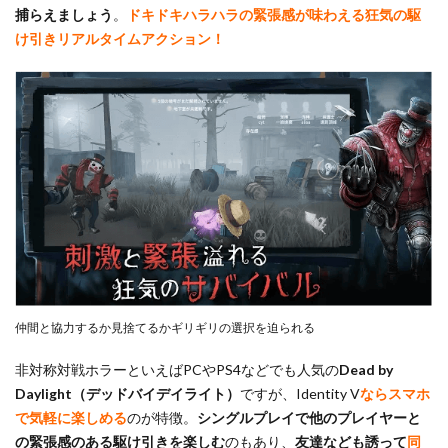
捕らえましょう
。
ドキドキハラハラの緊張感が味わえる狂気の駆
け引きリアルタイムアクション！
仲間と協力するか見捨てるかギリギリの選択を迫られる
非対称対戦ホラーといえばPCやPS4などでも人気の
Dead by
Daylight（デッドバイデイ
ライト）
ですが、Identity V
ならスマホ
で気軽に楽しめる
のが特徴。
シングルプレイで他のプレイヤーと
の緊張感のある駆け引きを楽しむ
のもあり、
友達なども誘って
同