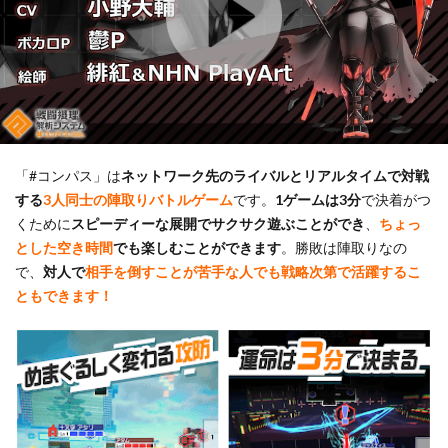
1.3
荒野
行動
1.4
スタ
ート
リガ
「#コンパス」は
ネットワーク先のライバルとリアルタイムで対戦
ー
する
3人同士の陣取りバトルゲーム
です。
1ゲームは3分
で決着がつ
1.5
くために
スピーディーな展開でサクサク遊ぶことができ
、
ちょっ
ハイ
とした空き時間
でも楽しむことができます
。勝敗は陣取りなの
ドア
で、
対人で
相手を倒すことが苦手な人でも戦略次第で活躍するこ
ンド
ともできます！
ファ
イア
2
まと
め