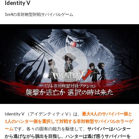
Identity V
1vs4の非対称型対戦サバイバルゲーム
Identity V （アイデンティティⅤ）は、
最大4人のサバイバー側と
1人のハンター側を選択して対戦する非対称型サバイバルホラーゲ
ーム
です。各々の固有の能力を駆使して、
サバイバーはハンター
から逃げながら脱出を目指し、ハンターは逃げ惑うサバイバーを