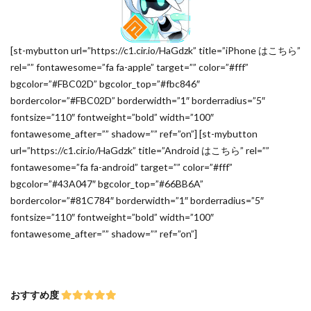
[st-mybutton url=”https://c1.cir.io/HaGdzk” title=”iPhone はこちら”
rel=”” fontawesome=”fa fa-apple” target=”” color=”#fff”
bgcolor=”#FBC02D” bgcolor_top=”#fbc846″
bordercolor=”#FBC02D” borderwidth=”1″ borderradius=”5″
fontsize=”110″ fontweight=”bold” width=”100″
fontawesome_after=”” shadow=”” ref=”on”] [st-mybutton
url=”https://c1.cir.io/HaGdzk” title=”Android はこちら” rel=””
fontawesome=”fa fa-android” target=”” color=”#fff”
bgcolor=”#43A047″ bgcolor_top=”#66BB6A”
bordercolor=”#81C784″ borderwidth=”1″ borderradius=”5″
fontsize=”110″ fontweight=”bold” width=”100″
fontawesome_after=”” shadow=”” ref=”on”]
おすすめ度