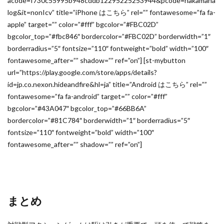
acode=f730c55995b948cddb12295225253944&pcode=nakamaha
log&it=nonIcv” title=”iPhone はこちら” rel=”” fontawesome=”fa fa-
apple” target=”” color=”#fff” bgcolor=”#FBC02D”
bgcolor_top=”#fbc846″ bordercolor=”#FBC02D” borderwidth=”1″
borderradius=”5″ fontsize=”110″ fontweight=”bold” width=”100″
fontawesome_after=”” shadow=”” ref=”on”] [st-mybutton
url=”https://play.google.com/store/apps/details?
id=jp.co.nexon.hideandfire&hl=ja” title=”Android はこちら” rel=””
fontawesome=”fa fa-android” target=”” color=”#fff”
bgcolor=”#43A047″ bgcolor_top=”#66BB6A”
bordercolor=”#81C784″ borderwidth=”1″ borderradius=”5″
fontsize=”110″ fontweight=”bold” width=”100″
fontawesome_after=”” shadow=”” ref=”on”]
まとめ