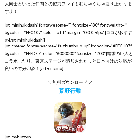
人同士といった仲間との協力プレイもむちゃくちゃ盛り上がりま
すよ！
[st-minihukidashi fontawesome=”” fontsize=”80″ fontweight=””
bgcolor=”#FFC107″ color=”#fff” margin=”0 0 0 -6px”]ココがおすす
め[/st-minihukidashi]
[st-cmemo fontawesome=”fa-thumbs-o-up” iconcolor=”#FFC107″
bgcolor=”#FFFDE7″ color=”#000000″ iconsize=”200″]進撃の巨人と
コラボしたり、東京ステージが追加されたりと日本向けの対応が
良いので好印象！[/st-cmemo]
＼ 無料ダウンロード ／
荒野行動
[st-mybutton