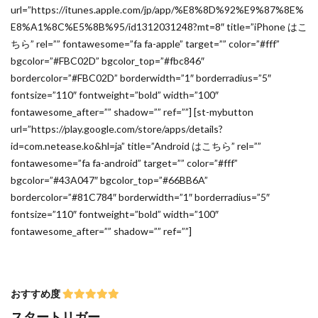
url=”https://itunes.apple.com/jp/app/%E8%8D%92%E9%87%8E%
E8%A1%8C%E5%8B%95/id1312031248?mt=8″ title=”iPhone はこ
ちら” rel=”” fontawesome=”fa fa-apple” target=”” color=”#fff”
bgcolor=”#FBC02D” bgcolor_top=”#fbc846″
bordercolor=”#FBC02D” borderwidth=”1″ borderradius=”5″
fontsize=”110″ fontweight=”bold” width=”100″
fontawesome_after=”” shadow=”” ref=””] [st-mybutton
url=”https://play.google.com/store/apps/details?
id=com.netease.ko&hl=ja” title=”Android はこちら” rel=””
fontawesome=”fa fa-android” target=”” color=”#fff”
bgcolor=”#43A047″ bgcolor_top=”#66BB6A”
bordercolor=”#81C784″ borderwidth=”1″ borderradius=”5″
fontsize=”110″ fontweight=”bold” width=”100″
fontawesome_after=”” shadow=”” ref=””]
おすすめ度
スタートリガー