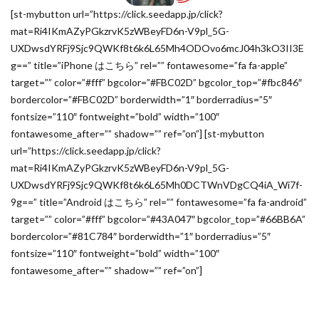
[st-mybutton url=”https://click.seedapp.jp/click?
mat=Ri4IKmAZyPGkzrvK5zWBeyFD6n-V9pl_5G-
UXDwsdYRFj9Sjc9QWKf8t6k6L65Mh4ODOvo6mcJ04h3kO3II3E
g==” title=”iPhone はこちら” rel=”” fontawesome=”fa fa-apple”
target=”” color=”#fff” bgcolor=”#FBC02D” bgcolor_top=”#fbc846″
bordercolor=”#FBC02D” borderwidth=”1″ borderradius=”5″
fontsize=”110″ fontweight=”bold” width=”100″
fontawesome_after=”” shadow=”” ref=”on”] [st-mybutton
url=”https://click.seedapp.jp/click?
mat=Ri4IKmAZyPGkzrvK5zWBeyFD6n-V9pl_5G-
UXDwsdYRFj9Sjc9QWKf8t6k6L65Mh0DCTWnVDgCQ4iA_Wi7f-
9g==” title=”Android はこちら” rel=”” fontawesome=”fa fa-android”
target=”” color=”#fff” bgcolor=”#43A047″ bgcolor_top=”#66BB6A”
bordercolor=”#81C784″ borderwidth=”1″ borderradius=”5″
fontsize=”110″ fontweight=”bold” width=”100″
fontawesome_after=”” shadow=”” ref=”on”]