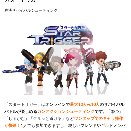
爽快サバイバルシューティング
「スタートリガー」は
オンラインで
最大10人vs10人
のサバイバル
バトルが楽しめる
ガンアクションシューティング
です
。「撃つ」
「しゃがむ」「クルッと避ける」など
ワンタップでのキャラ操作
が快適！
1人でも参加できますし、親しいフレンドやギルドメンバ