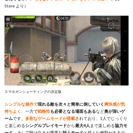
Store より）
スマホガンシューティングの決定版
シンプルな操作
で
現れる敵を次々と簡単に倒していく
爽快感が気
持ちよく
、一方で
戦略性
も必要となる場面もある
など
奥が深いゲ
ーム
です。
多彩なゲームモードが搭載
されており、1人でじっくり
と楽しめる
シングルプレイモード
から
最大4人
まで楽しめる
協力モ
ード
、そして駆け引きが重要な
対人モード
と様々な種類があるの