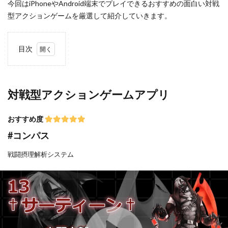
今回はiPhoneやAndroid端末でプレイできるおすすめの面白い対戦
型アクションゲームを厳選して紹介していきます。
目次
1
対戦
型ア
対戦型アクションゲームアプリ
クシ
ョン
ゲー
おすすめ度
ムア
#コンパス
プリ
戦闘摂理解析システム
1.1
#コン
パス
1.2
Identity
V