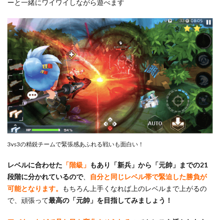
ーと一緒にワイワイしながら遊べます
3vs3の精鋭チームで緊張感あふれる戦いも面白い！
レベルに合わせた
「階級」
もあり「新兵」から「元帥」までの21
段階に分かれているので
、
自分と同じレベル帯で緊迫した勝負が
可能となります。
もちろん上手くなれば上のレベルまで上がるの
で、頑張って
最高の「元帥」を目指してみましょう！