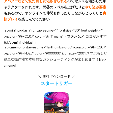
アバターなどで見た目も変化させられる
ので
センスを活かしたキ
ャラクター
を作れます。
武器のレベルを上げたりと
やり込み要素
もあるので、オンラインで仲間も作ったりしながらじっくりと
爽
快プレイ
を楽しんでください
[st-minihukidashi fontawesome=”” fontsize=”80″ fontweight=””
bgcolor=”#FFC107″ color=”#fff” margin=”0 0 0 -6px”]ココがおすす
め[/st-minihukidashi]
[st-cmemo fontawesome=”fa-thumbs-o-up” iconcolor=”#FFC107″
bgcolor=”#FFFDE7″ color=”#000000″ iconsize=”200″]スマホらしい
簡単な操作性で本格的なガンシューティングが楽しめます！[/st-
cmemo]
＼ 無料ダウンロード ／
スタートリガー