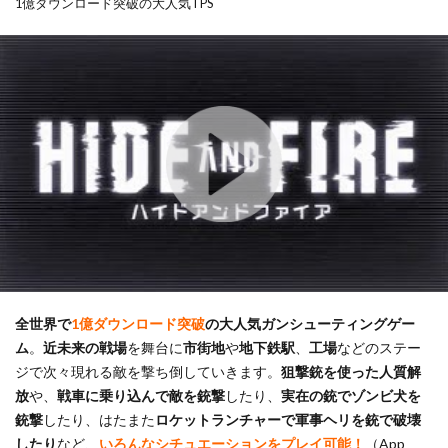
1億ダウンロード突破の大人気TPS
全世界で
1億ダウンロード突破
の大人気ガンシューティングゲー
ム
。
近未来の戦場
を舞台に
市街地
や
地下鉄駅
、
工場
などのステー
ジで次々現れる敵を撃ち倒していきます。
狙撃銃を使った人質解
放
や、
戦車に乗り込んで敵を銃撃
したり、
実在の銃でゾンビ犬を
銃撃
したり、はたまた
ロケットランチャーで軍事ヘリを銃で破壊
したり
など、
いろんなシチュエーションをプレイ可能！
（App