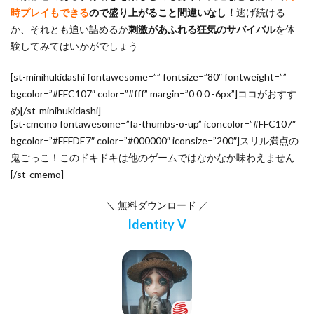
時プレイもできる
ので盛り上がること間違いなし！
逃げ続ける
か、それとも追い詰めるか
刺激があふれる狂気のサバイバル
を体
験してみてはいかがでしょう
[st-minihukidashi fontawesome=”” fontsize=”80″ fontweight=””
bgcolor=”#FFC107″ color=”#fff” margin=”0 0 0 -6px”]ココがおすす
め[/st-minihukidashi]
[st-cmemo fontawesome=”fa-thumbs-o-up” iconcolor=”#FFC107″
bgcolor=”#FFFDE7″ color=”#000000″ iconsize=”200″]スリル満点の
鬼ごっこ！このドキドキは他のゲームではなかなか味わえません
[/st-cmemo]
＼ 無料ダウンロード ／
Identity V