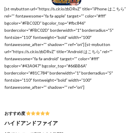
[st-mybutton url=”https://s.cir.io/zbDRvZ” title=”iPhone はこちら”
rel=”” fontawesome=”fa fa-apple” target=”” color=”#fff”
bgcolor=”#FBC02D” bgcolor_top=”#fbc846″
bordercolor=”#FBC02D” borderwidth=”1″ borderradius=”5″
fontsize=”110″ fontweight=”bold” width=”100″
fontawesome_after=”” shadow=”” ref=”on”] [st-mybutton
url=”https://s.cir.io/zbDRvZ” title=”Android はこちら” rel=””
fontawesome=”fa fa-android” target=”” color=”#fff”
bgcolor=”#43A047″ bgcolor_top=”#66BB6A”
bordercolor=”#81C784″ borderwidth=”1″ borderradius=”5″
fontsize=”110″ fontweight=”bold” width=”100″
fontawesome_after=”” shadow=”” ref=”on”]
おすすめ度
ハイドアンドファイア