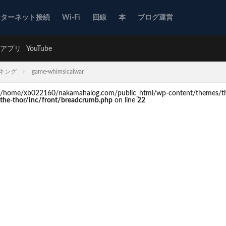
ンターネット接続
Wi-Fi
回線
本
ブログ運営
アプリ
YouTube
キング
game-whimsicalwar
d in /home/xb022160/nakamahalog.com/public_html/wp-content/themes/th
he-thor/inc/front/breadcrumb.php
on line
22