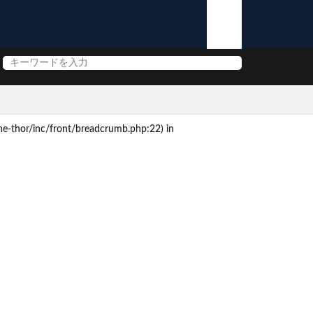
e-thor/inc/front/breadcrumb.php:22) in