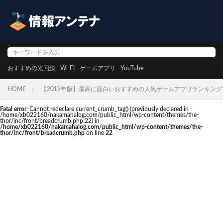
おすすめの光回線
Wi-FI
ゲームアプリ
YouTube
HOME
【2019年版】最高に面白いおすすめの人気ゲームアプリランキング1
Fatal error
: Cannot redeclare current_crumb_tag() (previously declared in
/home/xb022160/nakamahalog.com/public_html/wp-content/themes/the-
thor/inc/front/breadcrumb.php:22) in
/home/xb022160/nakamahalog.com/public_html/wp-content/themes/the-
thor/inc/front/breadcrumb.php
on line
22