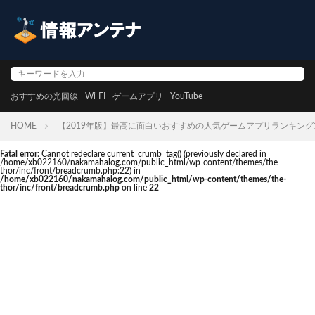
おすすめの光回線
Wi-FI
ゲームアプリ
YouTube
HOME
【2019年版】最高に面白いおすすめの人気ゲームアプリランキング1
Fatal error
: Cannot redeclare current_crumb_tag() (previously declared in
/home/xb022160/nakamahalog.com/public_html/wp-content/themes/the-
thor/inc/front/breadcrumb.php:22) in
/home/xb022160/nakamahalog.com/public_html/wp-content/themes/the-
thor/inc/front/breadcrumb.php
on line
22