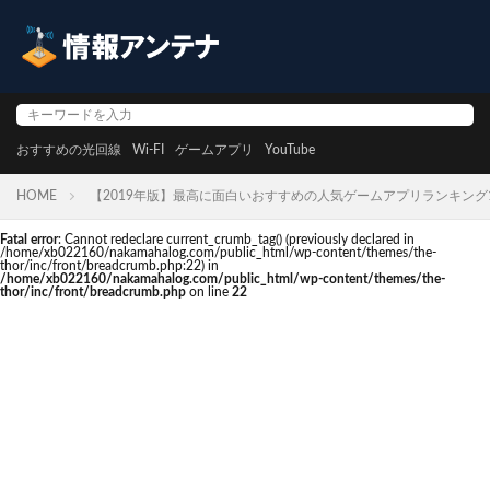
おすすめの光回線
Wi-FI
ゲームアプリ
YouTube
HOME
【2019年版】最高に面白いおすすめの人気ゲームアプリランキング1
Fatal error
: Cannot redeclare current_crumb_tag() (previously declared in
/home/xb022160/nakamahalog.com/public_html/wp-content/themes/the-
thor/inc/front/breadcrumb.php:22) in
/home/xb022160/nakamahalog.com/public_html/wp-content/themes/the-
thor/inc/front/breadcrumb.php
on line
22