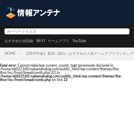
おすすめの光回線
Wi-FI
ゲームアプリ
YouTube
HOME
【2019年版】最高に面白いおすすめの人気ゲームアプリランキング1
Fatal error
: Cannot redeclare current_crumb_tag() (previously declared in
/home/xb022160/nakamahalog.com/public_html/wp-content/themes/the-
thor/inc/front/breadcrumb.php:22) in
/home/xb022160/nakamahalog.com/public_html/wp-content/themes/the-
thor/inc/front/breadcrumb.php
on line
22