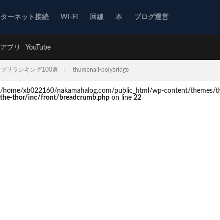
ンターネット接続
Wi-Fi
回線
本
ブログ運営
アプリ
YouTube
プリランキング100選
thumbnail-polybridge
d in /home/xb022160/nakamahalog.com/public_html/wp-content/themes/th
he-thor/inc/front/breadcrumb.php
on line
22