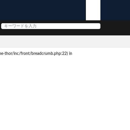
e-thor/inc/front/breadcrumb.php:22) in