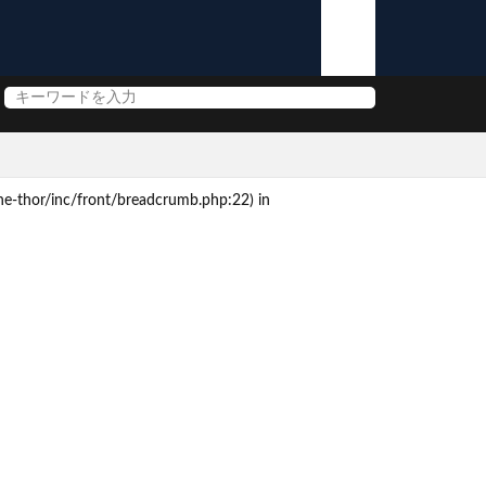
e-thor/inc/front/breadcrumb.php:22) in