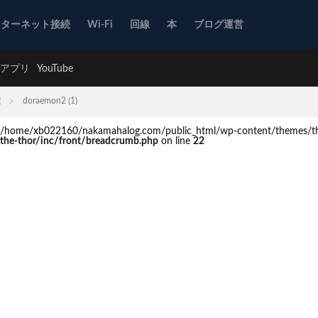
ンターネット接続
Wi-Fi
回線
本
ブログ運営
アプリ
YouTube
選
doraemon2 (1)
d in /home/xb022160/nakamahalog.com/public_html/wp-content/themes/th
he-thor/inc/front/breadcrumb.php
on line
22