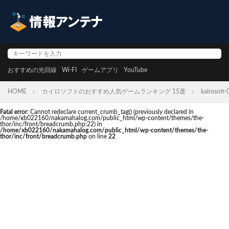
おすすめの光回線
Wi-FI
ゲームアプリ
YouTube
HOME
カイロソフトのおすすめ人気ゲームランキング 15選
kairosoft-
Fatal error
: Cannot redeclare current_crumb_tag() (previously declared in
/home/xb022160/nakamahalog.com/public_html/wp-content/themes/the-
thor/inc/front/breadcrumb.php:22) in
/home/xb022160/nakamahalog.com/public_html/wp-content/themes/the-
thor/inc/front/breadcrumb.php
on line
22