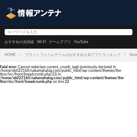
おすすめの光回線
Wi-FI
ゲームアプリ
YouTube
HOME
プラットフォームゲームのおすすめ人気アプリランキング
thum
Fatal error
: Cannot redeclare current_crumb_tag() (previously declared in
/home/xb022160/nakamahalog.com/public_html/wp-content/themes/the-
thor/inc/front/breadcrumb.php:22) in
/home/xb022160/nakamahalog.com/public_html/wp-content/themes/the-
thor/inc/front/breadcrumb.php
on line
22