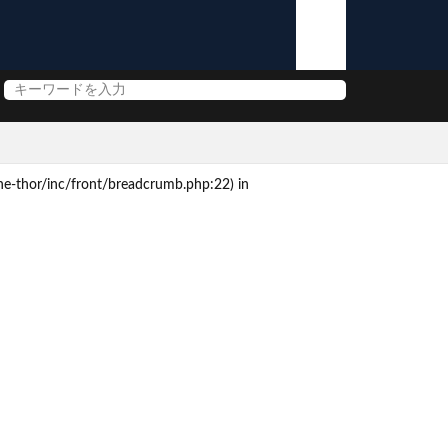
e-thor/inc/front/breadcrumb.php:22) in