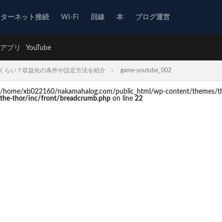
ンターネット接続
Wi-Fi
回線
本
ブログ運営
アプリ
YouTube
どれくらい？収益化の条件や設定方法を紹介
game-youtube_002
d in /home/xb022160/nakamahalog.com/public_html/wp-content/themes/th
he-thor/inc/front/breadcrumb.php
on line
22