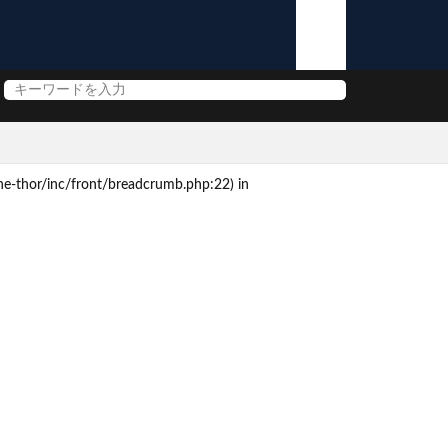
e-thor/inc/front/breadcrumb.php:22) in