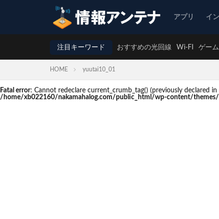
アプリ
イ
注目キーワード
おすすめの光回線
Wi-FI
ゲーム
HOME
yuutai10_01
Fatal error
: Cannot redeclare current_crumb_tag() (previously declare
/home/xb022160/nakamahalog.com/public_html/wp-content/themes/t