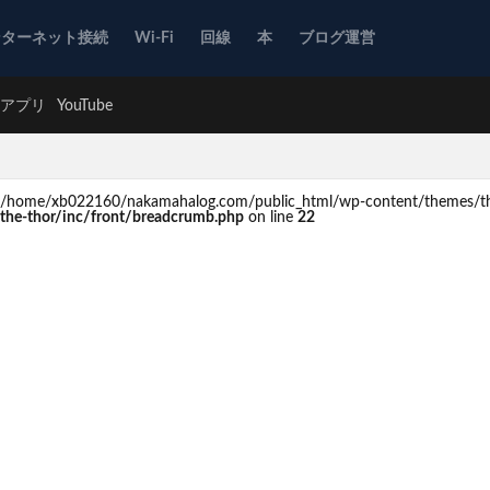
ンターネット接続
Wi-Fi
回線
本
ブログ運営
アプリ
YouTube
d in /home/xb022160/nakamahalog.com/public_html/wp-content/themes/th
he-thor/inc/front/breadcrumb.php
on line
22