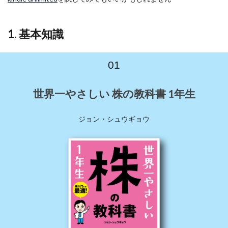
5. メ
ンタ
ルト
1. 基本知識
レー
ニン
グ
01
7
6. 投
世界一やさしい 株の教科書 1年生
資関
連の
読み
ジョン・シュウギョウ
物