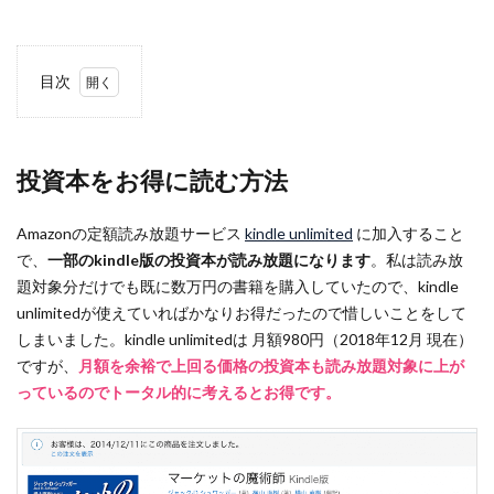
目次
1
投資
本を
投資本をお得に読む方法
お得
に読
む方
Amazonの定額読み放題サービス
kindle unlimited
に加入すること
法
で、
一部のkindle版の投資本が読み放題になります
。私は読み放
題対象分だけでも既に数万円の書籍を購入していたので、kindle
2
unlimitedが使えていればかなりお得だったので惜しいことをして
1. 基
しまいました。kindle unlimitedは 月額980円（2018年12月 現在）
本知
識
ですが、
月額を余裕で上回る価格の投資本も読み放題対象に上が
っているのでトータル的に考えるとお得です。
3
2. フ
ァン
ダメ