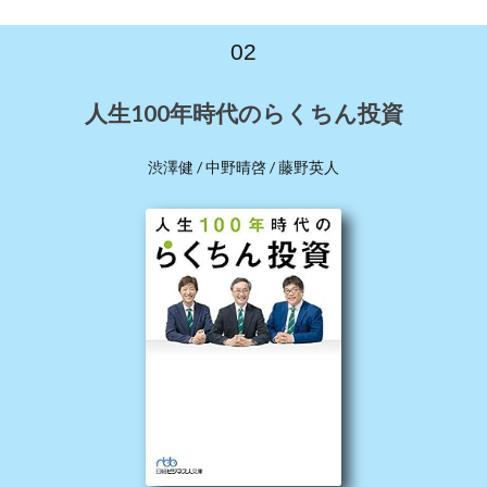
02
人生100年時代のらくちん投資
渋澤健 / 中野晴啓 / 藤野英人