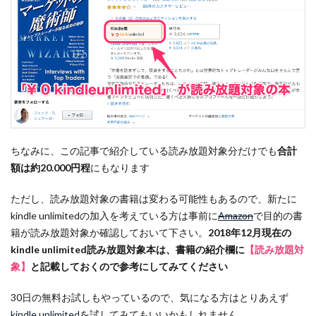
ンタ
ル
（長
期投
資）
4
3. テ
クニ
カル
（短
ちなみに、この記事で紹介している読み放題対象分だけでも
合計
中期
額は約20.000円程
にもなります
投
資）
ただし、読み放題対象の書籍は変わる可能性もあるので、新たに
5
kindle unlimitedの加入を考えている方は事前に
Amazon
で目的の書
4. デ
籍が読み放題対象か確認しておいて下さい。
2018年12月現在の
イト
kindle unlimited読み放題対象本は、書籍の紹介欄に
【読み放題対
レー
象】
と記載しておくので参考にしてみてください
ド
30日の無料お試しもやっているので、気になる方はとりあえず
6
kindle unlimited
を試してみてもいいかもしれません