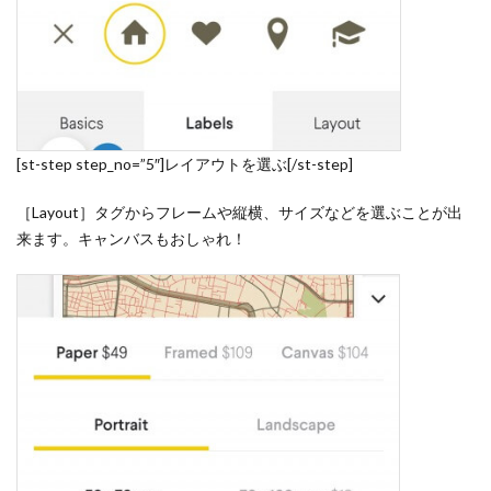
[st-step step_no=”5″]レイアウトを選ぶ[/st-step]
［Layout］タグからフレームや縦横、サイズなどを選ぶことが出
来ます。キャンバスもおしゃれ！