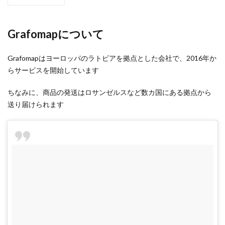
1
Grafomap
について
Grafomapについて
2
Grafomap
Grafomapはヨーロッパのラトビアを拠点とした会社で、2016年か
の作り方
らサービスを開始しています
2.1
ちなみに、商品の発送はロサンゼルスなど数カ国にある拠点から
地図
送り届けられます
のデ
ザイ
ンを
作成
する
2.2
配送
先を
入力
する
2.3