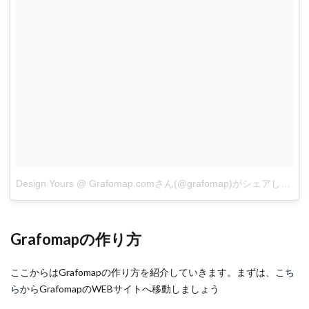
決済
方法
を入
力す
る
3
まと
め
Design Yours @ Grafomap.comさん(@grafomap)がシェアした投稿
Grafomapの作り方
ここからはGrafomapの作り方を紹介していきます。まずは、
こち
ら
からGrafomapのWEBサイトへ移動しましょう