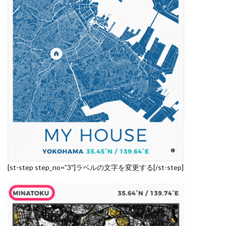
[st-step step_no=”3″]ラベルの文字を変更する[/st-step]