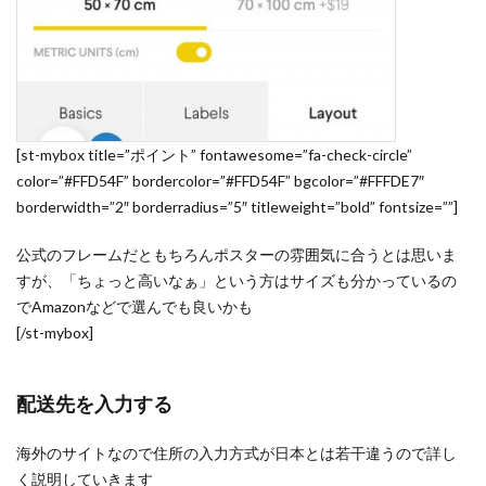
[st-mybox title=”ポイント” fontawesome=”fa-check-circle”
color=”#FFD54F” bordercolor=”#FFD54F” bgcolor=”#FFFDE7″
borderwidth=”2″ borderradius=”5″ titleweight=”bold” fontsize=””]
公式のフレームだともちろんポスターの雰囲気に合うとは思いま
すが、「ちょっと高いなぁ」という方はサイズも分かっているの
でAmazonなどで選んでも良いかも
[/st-mybox]
配送先を入力する
海外のサイトなので住所の入力方式が日本とは若干違うので詳し
く説明していきます