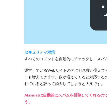
お
く
と
便
利
な6
選
3
セキュリティ対策
ワ
すべてのコメントを自動的にチェックし、スパ
ン
ポ
運営しているWebサイトのアクセス数が増えて
イ
トも増えてきます。数が増えてくると対応する
ン
ト
れていると誤って消去してしまうと大変です。
で
使
Akismetは自動的にスパムを排除してくれる
え
う。
る4