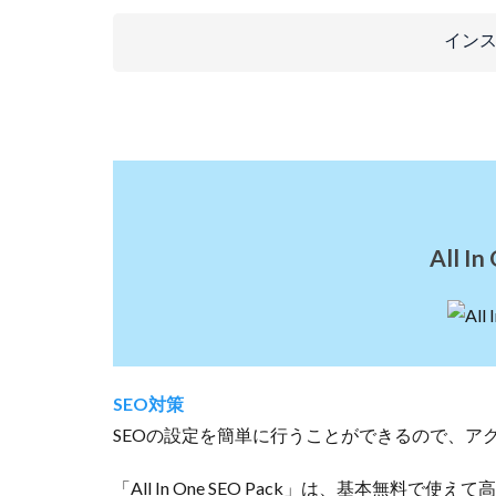
選
イン
4
ま
と
め
All In
SEO対策
SEOの設定を簡単に行うことができるので、ア
「All In One SEO Pack」は、基本無料で