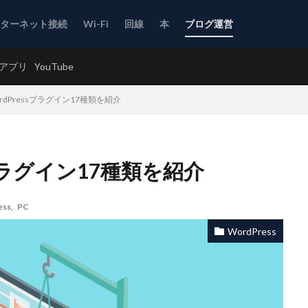
ンターネット接続
Wi-Fi
回線
本
ブログ運営
アプリ
YouTube
dPressプラグイン17種類を紹介
sプラグイン17種類を紹介
ess
,
PC
WordPress