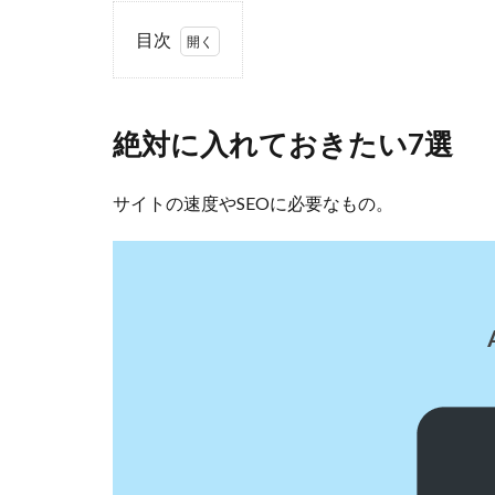
目次
1
絶
対
絶対に入れておきたい7選
に
入
サイトの速度やSEOに必要なもの。
れ
て
お
き
た
い7
選
2
入
れ
て